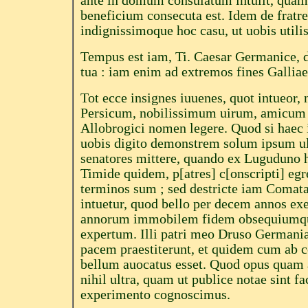
ante in domum consulatum intulit, quam
beneficium consecuta est. Idem de fratr
indignissimoque hoc casu, ut uobis utilis
Tempus est iam, Ti. Caesar Germanice, de
tua : iam enim ad extremos fines Galliae
Tot ecce insignes iuuenes, quot intueor,
Persicum, nobilissimum uirum, amicum
Allobrogici nomen legere. Quod si haec it
uobis digito demonstrem solum ipsum ul
senatores mittere, quando ex Luguduno ha
Timide quidem, p[atres] c[onscripti] eg
terminos sum ; sed destricte iam Comatae
intuetur, quod bello per decem annos e
annorum immobilem fidem obsequiumque 
expertum. Illi patri meo Druso Germani
pacem praestiterunt, et quidem cum ab c
bellum auocatus esset. Quod opus quam
nihil ultra, quam ut publice notae sint f
experimento cognoscimus.