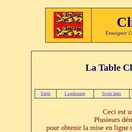
Cl
Enseigner l'
.
La Table C
.
Table
Lugdunum
Texte latin
Ceci est u
Plusieurs dé
pour obtenir la mise en ligne d