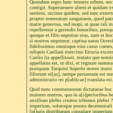
Quondam reges hanc tenuere urbem, nec 
contigit. Superuenere alieni et quidam 
ueniens, uicinus quidem, sed tunc extern
propter temeratum sanguinem, quod patre
matre generosa, sed inopi, ut quae tali
repelleretur a gerendis honoribus, pos
quoque et filio nepotiue eius, nam et hoc 
si nostros sequimur, captiua natus Ocres
fidelissimus omnisque eius casus comes
reliquis Caeliani exercitus Etruria exce
Caelio ita appellitauit, mutato que nomi
appellatus est, ut dixi, et regnum summa 
postquam Tarquini Superbi mores inuisi c
filiorum ei[us], nempe pertaesum est men
administratio rei p[ublicae] translata est
Quid nunc commemorem dictaturae hoc i
maiores nostros, quo in a[s]perioribus bel
auxilium plebis creatos tribunos plebei
imperium, solutoque postea decemuirali 
[pl]uris distributum consulare imperium