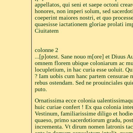
appellatos, qui seni et saepe octoni cr
honores, non imperi solum, sed sacerdot
coeperint maiores nostri, et quo processe
quaesisse iactationem gloriae prolati imp
Ciuitatem
colonne 2
...[p]otest. Sane nouo m[ore] et Diuus A
omnem florem ubique coloniarum ac mun
locupletium, in hac curia esse uoluit. Qui
? Iam uobis cum hanc partem censurae m
rebus ostendam. Sed ne prouinciales qui
puto.
Ornatissima ecce colonia ualentissima
huic curiae confert ! Ex qua colonia int
Vestinum, familiarissime diligo et hodieq
quaeso, primo sacerdotiorum gradu, pos
incrementa. Vt dirum nomen latronis tac