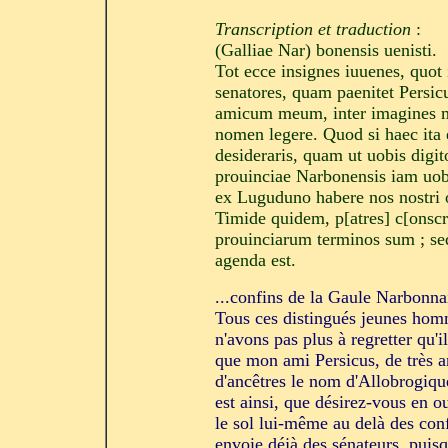
Transcription et traduction
:
(Galliae Nar) bonensis uenisti.
Tot ecce insignes iuuenes, quot
senatores, quam paenitet Persi
amicum meum, inter imagines 
nomen legere. Quod si haec ita e
desideraris, quam ut uobis digi
prouinciae Narbonensis iam uob
ex Luguduno habere nos nostri o
Timide quidem, p[atres] c[onscr
prouinciarum terminos sum ; se
agenda est.
...confins de la Gaule Narbonna
Tous ces distingués jeunes hom
n'avons pas plus à regretter qu'i
que mon ami Persicus, de très an
d'ancêtres le nom d'Allobrogique
est ainsi, que désirez-vous en o
le sol lui-même au delà des con
envoie déjà des sénateurs, puis